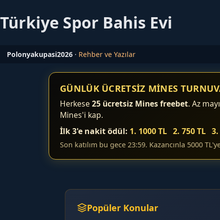
Türkiye Spor Bahis Evi
Polonyakupasi2026
·
Rehber ve Yazılar
GÜNLÜK ÜCRETSİZ MİNES TURNUV
Herkese
25 ücretsiz Mines freebet
. Az mayı
Mines'i kap.
İlk 3'e nakit ödül:
1. 1000 TL
2. 750 TL
3.
Son katılım bu gece 23:59. Kazancınla 5000 TL'ye
Popüler Konular