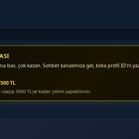
ASI
na bas, çok kazan. Sohbet kanalımıza gel, bota profil ID'ni yaz
 500 TL
 ulaşıp 3000 TL'ye kadar çekim yapabilirsin.