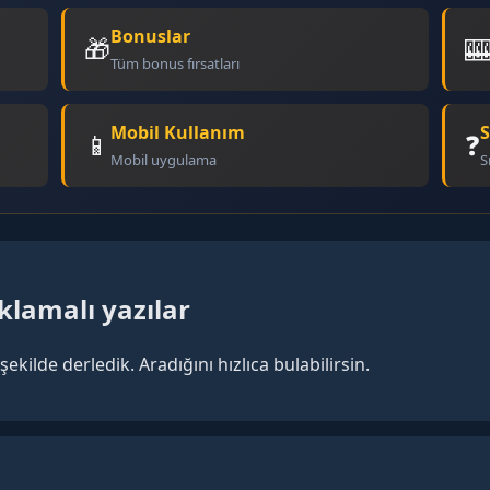
Bonuslar
🎁

Tüm bonus fırsatları
Mobil Kullanım
S
📱
❓
Mobil uygulama
S
klamalı yazılar
kilde derledik. Aradığını hızlıca bulabilirsin.