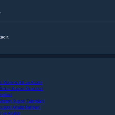
.
adır.
i: Matematik ve Analiz
 İddaa Kupon Önerileri
ejileri
Sistem Kupon Taktikleri
akupasi Analiz Rehberi
 ve Analizi