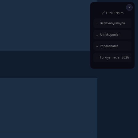
×
🔗 Hızlı Erişim
→ Bedavaoyunoyna
→ Anlikkuponlar
→ Paparabahis
→ Turkiyemaclari2026