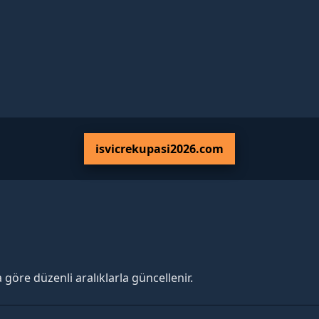
isvicrekupasi2026.com
göre düzenli aralıklarla güncellenir.