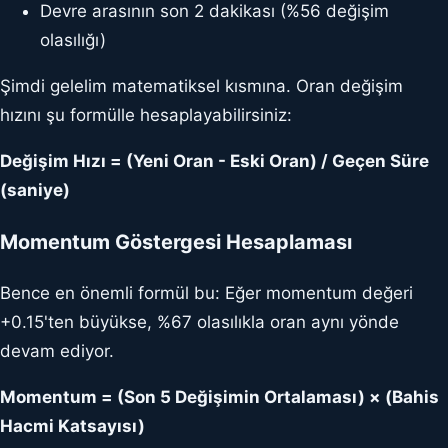
Devre arasının son 2 dakikası (%56 değişim
olasılığı)
Şimdi gelelim matematiksel kısmına. Oran değişim
hızını şu formülle hesaplayabilirsiniz:
Değişim Hızı = (Yeni Oran - Eski Oran) / Geçen Süre
(saniye)
Momentum Göstergesi Hesaplaması
Bence en önemli formül bu: Eğer momentum değeri
+0.15'ten büyükse, %67 olasılıkla oran aynı yönde
devam ediyor.
Momentum = (Son 5 Değişimin Ortalaması) × (Bahis
Hacmi Katsayısı)