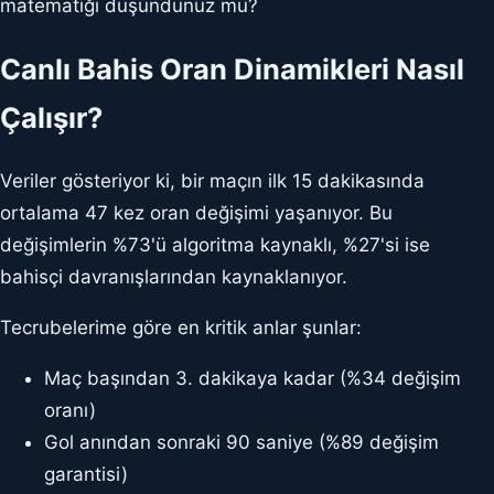
matematiği düşündünüz mü?
Canlı Bahis Oran Dinamikleri Nasıl
Çalışır?
Veriler gösteriyor ki, bir maçın ilk 15 dakikasında
ortalama 47 kez oran değişimi yaşanıyor. Bu
değişimlerin %73'ü algoritma kaynaklı, %27'si ise
bahisçi davranışlarından kaynaklanıyor.
Tecrubelerime göre en kritik anlar şunlar:
Maç başından 3. dakikaya kadar (%34 değişim
oranı)
Gol anından sonraki 90 saniye (%89 değişim
garantisi)