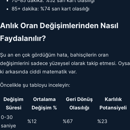
70-85 dakika: %52 sarı kart olasılığı
85+ dakika: %74 sarı kart olasılığı
Anlık Oran Değişimlerinden Nasıl
Faydalanılır?
Şu an en çok gördüğüm hata, bahisçilerin oran
değişimlerini sadece yüzeysel olarak takip etmesi. Oysa
ki arkasında ciddi matematik var.
Öncelikle şu tabloyu inceleyin:
Değişim
Ortalama
Geri Dönüş
Karlılık
Süresi
Değişim %
Olasılığı
Potansiyeli
0-30
%12
%67
%23
saniye