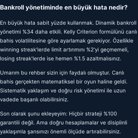
Bankroll yönetiminde en büyük hata nedir?
En büyük hata sabit yüzde kullanmak. Dinamik bankroll
yönetimi %34 daha etkili. Kelly Criterion formülünü canlı
bahis volatilitesine göre ayarlamak gerekiyor. Özellikle
winning streak'lerde limit artırımını %2'yi geçmemeli,
losing streak'lerde ise hemen %1.5 azaltmalısınız.
Umarım bu rehber sizin için faydalı olmuştur. Canlı
bahis gerçekten matematiksel bir oyun haline geldi.
Sistematik yaklaşım ve doğru risk yönetimi ile uzun
vadede başarılı olabilirsiniz.
Son olarak şunu ekleyeyim: Hiçbir strateji %100
garantili değil. Ama doğru hesaplamalar ve disiplinli
yaklaşımla şansınızı önemli ölçüde artırabilirsiniz.