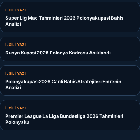
İLGILI YAZI
Super Lig Mac Tahminleri 2026 Polonyakupasi Bahis
Analizi
İLGILI YAZI
Dunya Kupasi 2026 Polonya Kadrosu Aciklandi
İLGILI YAZI
Polonyakupasi2026 Canli Bahis Stratejileri Emrenin
Analizi
İLGILI YAZI
Premier League La Liga Bundesliga 2026 Tahminleri
Polonyaku