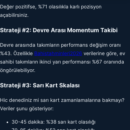
Değer pozitifse, %71 olasılıkla karlı pozisyon
açabilirsiniz.
Strateji #2: Devre Arası Momentum Takibi
Devre arasında takımların performans değişim oranı
%43. Özellikle
Bahistahminleri2026
verilerine göre, ev
sahibi takımların ikinci yarı performansı %67 oranında
öngörülebiliyor.
Strateji #3: Sarı Kart Skalası
Hic denediniz mi sarı kart zamanlamalarına bakmayı?
Veriler şunu gösteriyor:
30-45 dakika: %38 sarı kart olasılığı