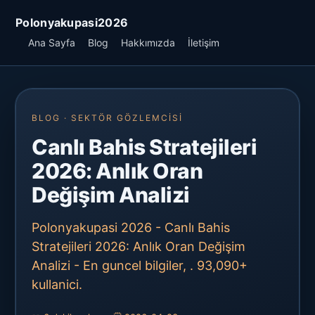
Polonyakupasi2026
Ana Sayfa
Blog
Hakkımızda
İletişim
BLOG · SEKTÖR GÖZLEMCISI
Canlı Bahis Stratejileri
2026: Anlık Oran
Değişim Analizi
Polonyakupasi 2026 - Canlı Bahis
Stratejileri 2026: Anlık Oran Değişim
Analizi - En guncel bilgiler, . 93,090+
kullanici.