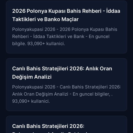
2026 Polonya Kupası Bahis Rehberi - İddaa
Taktikleri ve Banko Maçlar
Polonyakupasi 2026 - 2026 Polonya Kupası Bahis
Rehberi - İddaa Taktikleri ve Bank - En guncel
bilgile. 93,090+ kullanici.
Canlı Bahis Stratejileri 2026: Anlık Oran
Değişim Analizi
Polonyakupasi 2026 - Canlı Bahis Stratejileri 2026:
Anlık Oran Değişim Analizi - En guncel bilgiler, .
93,090+ kullanici.
Canlı Bahis Stratejileri 2026: