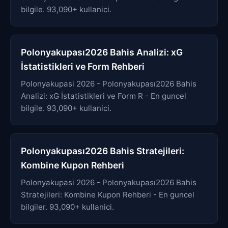
bilgile. 93,090+ kullanici.
Polonyakupası2026 Bahis Analizi: xG
İstatistikleri ve Form Rehberi
Polonyakupasi 2026 - Polonyakupası2026 Bahis
Analizi: xG İstatistikleri ve Form R - En guncel
bilgile. 93,090+ kullanici.
Polonyakupası2026 Bahis Stratejileri:
Kombine Kupon Rehberi
Polonyakupasi 2026 - Polonyakupası2026 Bahis
Stratejileri: Kombine Kupon Rehberi - En guncel
bilgiler. 93,090+ kullanici.