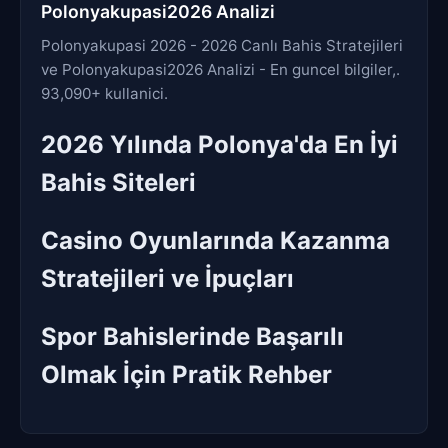
Polonyakupasi2026 Analizi
Polonyakupasi 2026 - 2026 Canlı Bahis Stratejileri
ve Polonyakupasi2026 Analizi - En guncel bilgiler,.
93,090+ kullanici.
2026 Yılında Polonya'da En İyi
Bahis Siteleri
Casino Oyunlarında Kazanma
Stratejileri ve İpuçları
Spor Bahislerinde Başarılı
Olmak İçin Pratik Rehber