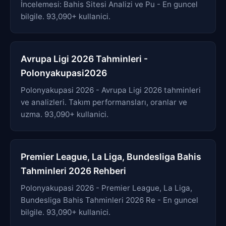
İncelemesi: Bahis Sitesi Analizi ve Pu - En guncel
bilgile. 93,090+ kullanici.
Avrupa Ligi 2026 Tahminleri -
Polonyakupasi2026
Polonyakupasi 2026 - Avrupa Ligi 2026 tahminleri
ve analizleri. Takım performansları, oranlar ve
uzma. 93,090+ kullanici.
Premier League, La Liga, Bundesliga Bahis
Tahminleri 2026 Rehberi
Polonyakupasi 2026 - Premier League, La Liga,
Bundesliga Bahis Tahminleri 2026 Re - En guncel
bilgile. 93,090+ kullanici.