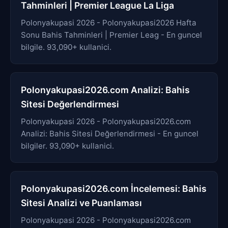
Tahminleri | Premier League La Liga
Polonyakupasi 2026 - Polonyakupasi2026 Hafta
Sonu Bahis Tahminleri | Premier Leag - En guncel
bilgile. 93,090+ kullanici.
Polonyakupasi2026.com Analizi: Bahis
Sitesi Değerlendirmesi
Polonyakupasi 2026 - Polonyakupasi2026.com
Analizi: Bahis Sitesi Değerlendirmesi - En guncel
bilgiler. 93,090+ kullanici.
Polonyakupasi2026.com İncelemesi: Bahis
Sitesi Analizi ve Puanlaması
Polonyakupasi 2026 - Polonyakupasi2026.com