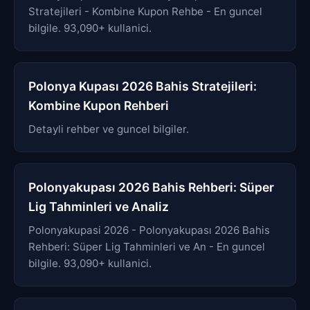
Stratejileri - Kombine Kupon Rehbe - En guncel
bilgile. 93,090+ kullanici.
Polonya Kupası 2026 Bahis Stratejileri:
Kombine Kupon Rehberi
Detayli rehber ve guncel bilgiler.
Polonyakupası 2026 Bahis Rehberi: Süper
Lig Tahminleri ve Analiz
Polonyakupasi 2026 - Polonyakupası 2026 Bahis
Rehberi: Süper Lig Tahminleri ve An - En guncel
bilgile. 93,090+ kullanici.