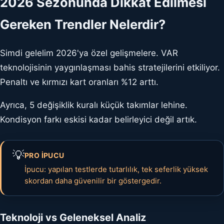
2026 Sezonunda Dikkat Edilmesi
Gereken Trendler Nelerdir?
Simdi gelelim 2026'ya özel gelişmelere. VAR
teknolojisinin yaygınlaşması bahis stratejilerini etkiliyor.
Penaltı ve kırmızı kart oranları %12 arttı.
Ayrıca, 5 değişiklik kuralı küçük takımlar lehine.
Kondisyon farkı eskisi kadar belirleyici değil artık.
💡
PRO IPUCU
İpucu: yapılan testlerde tutarlılık, tek seferlik yüksek
skordan daha güvenilir bir göstergedir.
Teknoloji vs Geleneksel Analiz