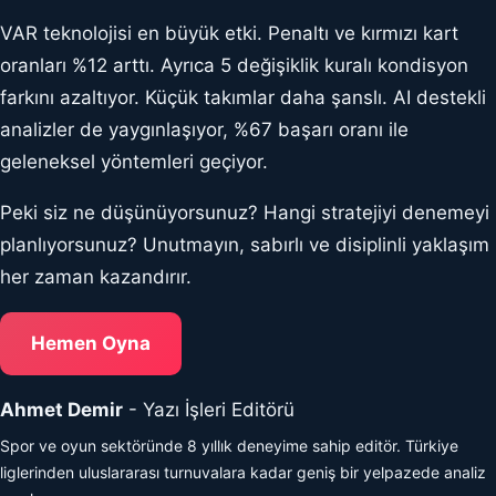
VAR teknolojisi en büyük etki. Penaltı ve kırmızı kart
oranları %12 arttı. Ayrıca 5 değişiklik kuralı kondisyon
farkını azaltıyor. Küçük takımlar daha şanslı. AI destekli
analizler de yaygınlaşıyor, %67 başarı oranı ile
geleneksel yöntemleri geçiyor.
Peki siz ne düşünüyorsunuz? Hangi stratejiyi denemeyi
planlıyorsunuz? Unutmayın, sabırlı ve disiplinli yaklaşım
her zaman kazandırır.
Hemen Oyna
Ahmet Demir
- Yazı İşleri Editörü
Spor ve oyun sektöründe 8 yıllık deneyime sahip editör. Türkiye
liglerinden uluslararası turnuvalara kadar geniş bir yelpazede analiz