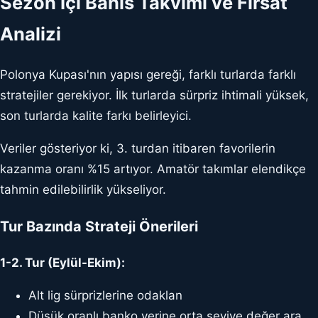
Sezon İçi Bahis Takvimi ve Fırsat
Analizi
Polonya Kupası'nın yapısı gereği, farklı turlarda farklı
stratejiler gerekiyor. İlk turlarda sürpriz ihtimali yüksek,
son turlarda kalite farkı belirleyici.
Veriler gösteriyor ki, 3. turdan itibaren favorilerin
kazanma oranı %15 artıyor. Amatör takımlar elendikçe
tahmin edilebilirlik yükseliyor.
Tur Bazında Strateji Önerileri
1-2. Tur (Eylül-Ekim):
Alt lig sürprizlerine odaklan
Düşük oranlı banko yerine orta seviye değer ara