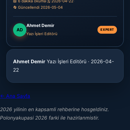
📖 6 dakika okuma
·
🗓️ 2026-04-22
·
🔄 Güncellendi 2026-05-04
Ahmet Demir
AD
EXPERT
Yazı İşleri Editörü
Ahmet Demir
Yazı İşleri Editörü · 2026-04-
22
← Ana Sayfa
2026 yilinin en kapsamli rehberine hosgeldiniz.
Polonyakupasi 2026 farki ile hazirlanmistir.