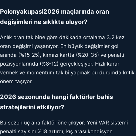
Polonyakupasi2026 maçlarında oran
değişimleri ne sıklıkta oluyor?
Anlık oran takibine göre dakikada ortalama 3.2 kez
oran değişimi yaşanıyor. En büyük değişimler gol
anında (%15-25), kırmızı kartta (%20-35) ve penalti
pozisyonlarında (%8-12) gerçekleşiyor. Hızlı karar
vermek ve momentum takibi yapmak bu durumda kritik
önem taşıyor.
2026 sezonunda hangi faktörler bahis
stratejilerini etkiliyor?
Bu sezon üç ana faktör öne çıkıyor: Yeni VAR sistemi
penalti sayısını %18 artırdı, kış arası kondisyon