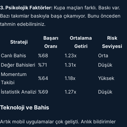
3. Psikolojik Faktörler:
Kupa maçları farklı. Baskı var.
Bazı takımlar baskıyla başa çıkamıyor. Bunu önceden
tahmin edebilirsiniz.
Başarı
Ortalama
Risk
Strateji
Oranı
Getiri
Seviyesi
Canlı Bahis
%68
1.23x
Orta
Değer Bahisleri
%71
1.31x
Düşük
Momentum
%64
1.18x
Yüksek
Takibi
İstatistik Analizi
%69
1.27x
Düşük
Teknoloji ve Bahis
Artık mobil uygulamalar çok gelişti. Anlık bildirimler