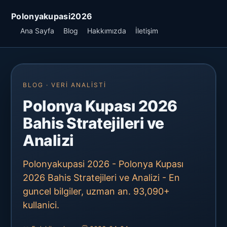
Polonyakupasi2026
Ana Sayfa
Blog
Hakkımızda
İletişim
BLOG · VERI ANALISTI
Polonya Kupası 2026
Bahis Stratejileri ve
Analizi
Polonyakupasi 2026 - Polonya Kupası
2026 Bahis Stratejileri ve Analizi - En
guncel bilgiler, uzman an. 93,090+
kullanici.