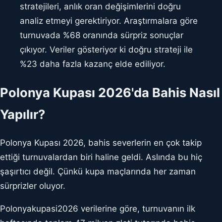
stratejileri, anlık oran değişimlerini doğru
analiz etmeyi gerektiriyor. Araştırmalara göre
turnuvada %68 oranında sürpriz sonuçlar
çıkıyor. Veriler gösteriyor ki doğru strateji ile
%23 daha fazla kazanç elde ediliyor.
Polonya Kupası 2026'da Bahis Nasıl
Yapılır?
Polonya Kupası 2026, bahis severlerin en çok takip
ettiği turnuvalardan biri haline geldi. Aslında bu hiç
şaşırtıcı değil. Çünkü kupa maçlarında her zaman
sürprizler oluyor.
Polonyakupasi2026 verilerine göre, turnuvanın ilk