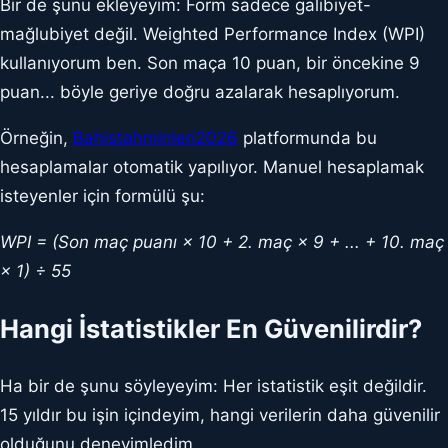
Bir de şunu ekleyeyim: Form sadece galibiyet-
mağlubiyet değil. Weighted Performance Index (WPI)
kullanıyorum ben. Son maça 10 puan, bir öncekine 9
puan... böyle geriye doğru azalarak hesaplıyorum.
Örneğin,
Bahistahminleri2026
platformunda bu
hesaplamalar otomatik yapılıyor. Manuel hesaplamak
isteyenler için formülü şu:
WPI = (Son maç puanı × 10 + 2. maç × 9 + ... + 10. maç
× 1) ÷ 55
Hangi İstatistikler En Güvenilirdir?
Ha bir de şunu söyleyeyim: Her istatistik eşit değildir.
15 yıldır bu işin içindeyim, hangi verilerin daha güvenilir
olduğunu deneyimledim.