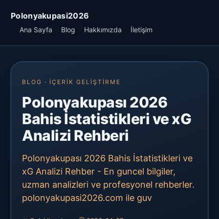
Polonyakupasi2026
Ana Sayfa
Blog
Hakkımızda
İletişim
BLOG · İÇERIK GELIŞTIRME
Polonyakupası 2026
Bahis İstatistikleri ve xG
Analizi Rehberi
Polonyakupası 2026 Bahis İstatistikleri ve
xG Analizi Rehber - En guncel bilgiler,
uzman analizleri ve profesyonel rehberler.
polonyakupasi2026.com ile guv