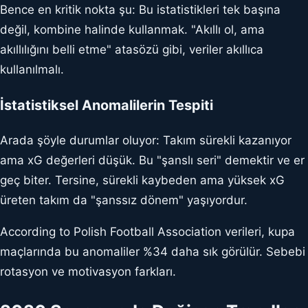
Bence en kritik nokta şu: Bu istatistikleri tek başına
değil, kombine halinde kullanmak. "Akıllı ol, ama
akıllılığını belli etme" atasözü gibi, veriler akıllıca
kullanılmalı.
İstatistiksel Anomalilerin Tespiti
Arada şöyle durumlar oluyor: Takım sürekli kazanıyor
ama xG değerleri düşük. Bu "şanslı seri" demektir ve er
geç biter. Tersine, sürekli kaybeden ama yüksek xG
üreten takım da "şanssız dönem" yaşıyordur.
According to Polish Football Association verileri, kupa
maçlarında bu anomaliler %34 daha sık görülür. Sebebi
rotasyon ve motivasyon farkları.