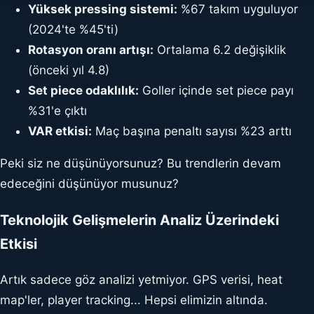
Yüksek pressing sistemi:
%67 takım uyguluyor
(2024'te %45'ti)
Rotasyon oranı artışı:
Ortalama 6.2 değişiklik
(önceki yıl 4.8)
Set piece odaklılık:
Goller içinde set piece payı
%31'e çıktı
VAR etkisi:
Maç başına penaltı sayısı %23 arttı
Peki siz ne düşünüyorsunuz? Bu trendlerin devam
edeceğini düşünüyor musunuz?
Teknolojik Gelişmelerin Analiz Üzerindeki
Etkisi
Artık sadece göz analizi yetmiyor. GPS verisi, heat
map'ler, player tracking... Hepsi elimizin altında.