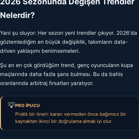
2026 Sezonunda Değişen Trendler
Nelerdir?
Yani şu oluyor: Her sezon yeni trendler çıkıyor. 2026'da
gözlemlediğim en büyük değişiklik, takımların data-
driven yaklaşımı benimsemeleri.
Şu an en çok gördüğüm trend, genç oyuncuların kupa
maçlarında daha fazla şans bulması. Bu da bahis
oranlarında arbitraj fırsatları yaratıyor.
💡
PRO IPUCU
Pratik bir öneri: kararı vermeden önce bağımsız bir
kaynaktan ikinci bir doğrulama almak iyi olur.