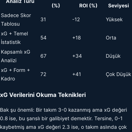
Analiz Türü
(%)
ROI (%)
Seviyesi
Sadece Skor
31
-12
Yüksek
Tablosu
xG + Temel
54
+18
Orta
İstatistik
Kapsamlı xG
67
+34
Düşük
Analizi
xG + Form +
72
+41
Çok Düşük
Kadro
xG Verilerini Okuma Teknikleri
Bak şu önemli: Bir takım 3-0 kazanmış ama xG değeri
0.8 ise, bu şanslı bir galibiyet demektir. Tersine, 0-1
kaybetmiş ama xG değeri 2.3 ise, o takım aslında çok