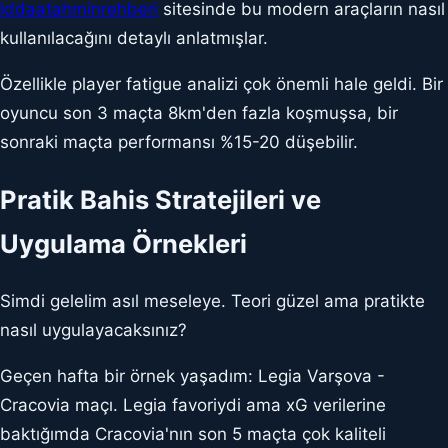
Iddaatahminrehberi
sitesinde bu modern araçların nasıl
kullanılacağını detaylı anlatmışlar.
Özellikle player fatigue analizi çok önemli hale geldi. Bir
oyuncu son 3 maçta 8km'den fazla koşmuşsa, bir
sonraki maçta performansı %15-20 düşebilir.
Pratik Bahis Stratejileri ve
Uygulama Örnekleri
Simdi gelelim asıl meseleye. Teori güzel ama pratikte
nasıl uygulayacaksınız?
Geçen hafta bir örnek yaşadım: Legia Varşova -
Cracovia maçı. Legia favoriydi ama xG verilerine
baktığımda Cracovia'nın son 5 maçta çok kaliteli