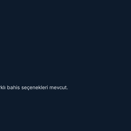
klı bahis seçenekleri mevcut.