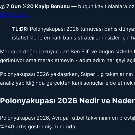
💰
7 Gun %20 Kayip Bonusu
— bugun kayit olanlara oz
BONUSU AL
TL;DR:
Polonyakupası 2026 turnuvası bahis dünyasın
istatistiklerle en karlı bahis stratejilerini sizler i
Merhaba değerli okuyucular! Ben Elif, ve bugün sizlerle
görünüyor ama merak etmeyin - adım adım her şeyi açı
Polonyakupası 2026 yaklaşırken, Süper Lig takımlarının p
analiz yapıldığında gerçekten karlı sonuçlar elde etme
Polonyakupası 2026 Nedir ve Nede
Polonyakupası 2026, Avrupa futbol takviminin en prestijli
%340 artış göstermiş durumda.