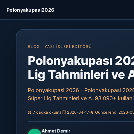
Polonyakupasi2026
BLOG · YAZI İŞLERI EDITÖRÜ
Polonyakupası 202
Lig Tahminleri ve 
Polonyakupasi 2026 - Polonyakupasi 2026
Süper Lig Tahminleri ve A. 93,090+ kullani
📖 7 dakika okuma
·
🗓️ 2026-04-17
·
🔄 Güncellendi 2026-0
Ahmet Demir