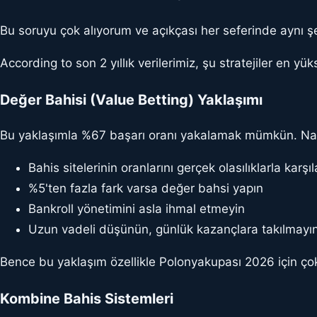
Bu soruyu çok alıyorum ve açıkçası her seferinde aynı şe
According to son 2 yıllık verilerimiz, şu stratejiler en yüks
Değer Bahisi (Value Betting) Yaklaşımı
Bu yaklaşımla %67 başarı oranı yakalamak mümkün. Nas
Bahis sitelerinin oranlarını gerçek olasılıklarla karşıl
%5'ten fazla fark varsa değer bahsi yapın
Bankroll yönetimini asla ihmal etmeyin
Uzun vadeli düşünün, günlük kazançlara takılmayı
Bence bu yaklaşım özellikle Polonyakupası 2026 için çok
Kombine Bahis Sistemleri