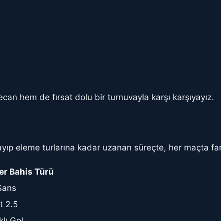
can hem de fırsat dolu bir turnuvayla karşı karşıyayız.
yıp eleme turlarına kadar uzanan süreçte, her maçta far
er Bahis Türü
Şans
t 2.5
klı Gol