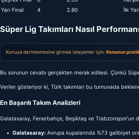
Yarı Final
4
2.80
İlk Ya
Süper Lig Takımları Nasıl Performan
Konuya derinlemesine girmek isteyenler için:
Konunun pratik
Bu sorunun cevabı gerçekten merak edilesi. Çünkü Süper
Veriler gösteriyor ki, Türk takımları bu turnuvada bekle
En Başarılı Takım Analizleri
Galatasaray, Fenerbahçe, Beşiktaş ve Trabzonspor'un deta
Galatasaray:
Avrupa kupalarında %73 galibiyet or