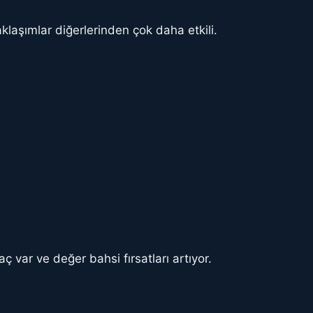
klaşımlar diğerlerinden çok daha etkili.
var ve değer bahsi fırsatları artıyor.