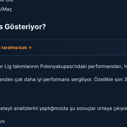
rı/Maç
s Gösteriyor?
 tarafına bak →
 Lig takımlarının Polonyakupası'ndaki performansları, h
nenden çok daha iyi performans sergiliyor. Özellikle son 
ylı analizlerini yaptığımızda şu sonuçlar ortaya çıkıyor
anı