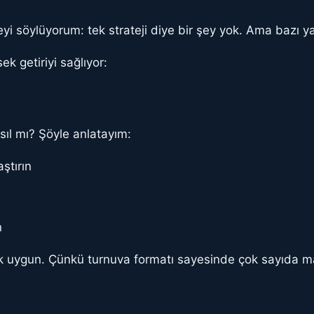
yi söylüyorum: tek strateji diye bir şey yok. Ama bazı ya
ek getiriyi sağlıyor:
ıl mı? Şöyle anlatayım:
aştırın
n
 uygun. Çünkü turnuva formatı sayesinde çok sayıda maç 