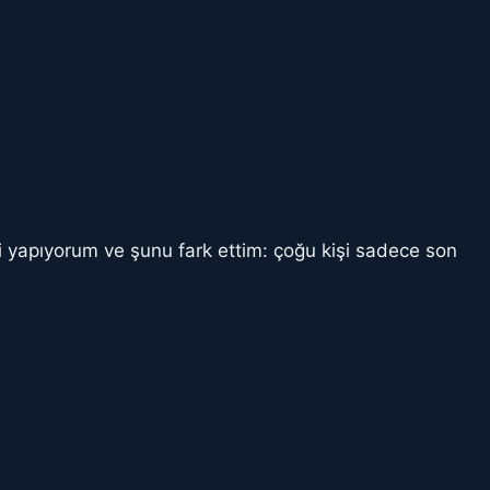
şi yapıyorum ve şunu fark ettim: çoğu kişi sadece son