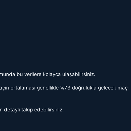
munda bu verilere kolayca ulaşabilirsiniz.
maçın ortalaması genellikle %73 doğrulukla gelecek maçı
 detaylı takip edebilirsiniz.