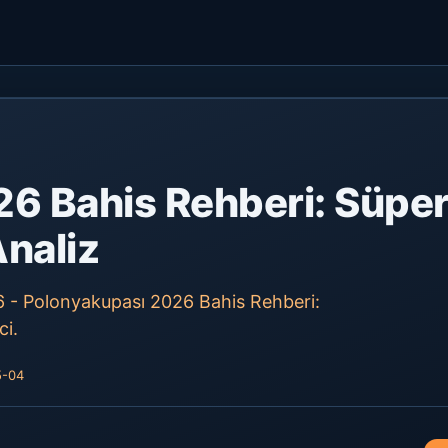
6 Bahis Rehberi: Süpe
Analiz
 - Polonyakupası 2026 Bahis Rehberi:
ci.
5-04