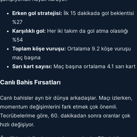
Erken gol stratejisi:
İlk 15 dakikada gol beklentisi
%27
Karşılıklı gol:
Her iki takım da gol atma olasılığı
%54
Toplam köşe vuruşu:
Ortalama 9.2 köşe vuruşu
maç başına
Sarı kart sayısı:
Maç başına ortalama 4.1 sarı kart
Canlı Bahis Fırsatları
Canlı bahisler ayrı bir dünya arkadaşlar. Maçı izlerken,
momentum değişimlerini fark etmek çok önemli.
Tecrübelerime göre, 60. dakikadan sonra oranlar çok
hızlı değişiyor.