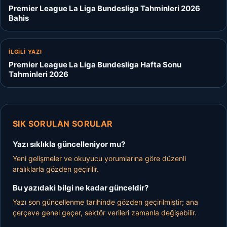
Premier League La Liga Bundesliga Tahminleri 2026
Bahis
İLGILI YAZI
Premier League La Liga Bundesliga Hafta Sonu
Tahminleri 2026
SIK SORULAN SORULAR
Yazı sıklıkla güncelleniyor mu?
Yeni gelişmeler ve okuyucu yorumlarına göre düzenli
aralıklarla gözden geçirilir.
Bu yazıdaki bilgi ne kadar günceldir?
Yazı son güncellenme tarihinde gözden geçirilmiştir; ana
çerçeve genel geçer, sektör verileri zamanla değişebilir.