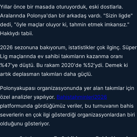
Yıllar önce bir masada oturuyorduk, eski dostlarla.
Aralarında Polonya'dan bir arkadaş vardı. "Sizin ligde"
dedi, "öyle maçlar oluyor ki, tahmin etmek imkansız."
Haklıydı tabii.
2026 sezonuna bakıyorum, istatistikler çok ilginç. Süper
Lig maçlarında ev sahibi takımların kazanma oranı
%47'ye düştü. Bu rakam 2020'de %52'ydi. Demek ki
artık deplasman takımları daha güçlü.
Polonyakupası organizasyonunda yer alan takımlar için
özel analizler yapılıyor.
Bahistahminleri2026
platformunda gördüğümüz veriler, bu turnuvanın bahis
severlerin en çok ilgi gösterdiği organizasyonlardan biri
olduğunu gösteriyor.