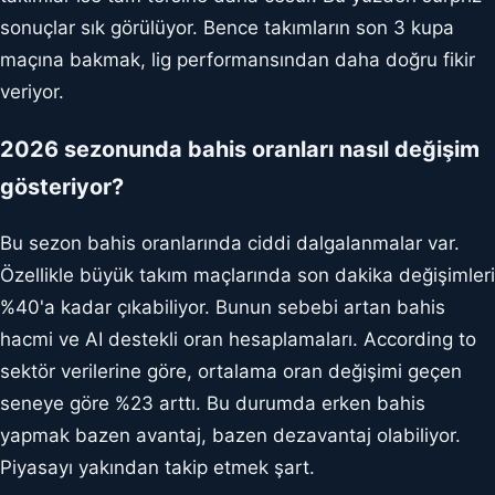
sonuçlar sık görülüyor. Bence takımların son 3 kupa
maçına bakmak, lig performansından daha doğru fikir
veriyor.
2026 sezonunda bahis oranları nasıl değişim
gösteriyor?
Bu sezon bahis oranlarında ciddi dalgalanmalar var.
Özellikle büyük takım maçlarında son dakika değişimleri
%40'a kadar çıkabiliyor. Bunun sebebi artan bahis
hacmi ve AI destekli oran hesaplamaları. According to
sektör verilerine göre, ortalama oran değişimi geçen
seneye göre %23 arttı. Bu durumda erken bahis
yapmak bazen avantaj, bazen dezavantaj olabiliyor.
Piyasayı yakından takip etmek şart.