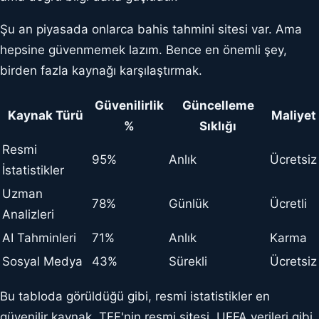
Şu an piyasada onlarca bahis tahmini sitesi var. Ama
hepsine güvenmemek lazım. Bence en önemli şey,
birden fazla kaynağı karşılaştırmak.
Güvenilirlik
Güncelleme
Kaynak Türü
Maliyet
%
Sıklığı
Resmi
95%
Anlık
Ücretsiz
İstatistikler
Uzman
78%
Günlük
Ücretli
Analizleri
AI Tahminleri
71%
Anlık
Karma
Sosyal Medya
43%
Sürekli
Ücretsiz
Bu tabloda görüldüğü gibi, resmi istatistikler en
güvenilir kaynak. TFF'nin resmi sitesi, UEFA verileri gibi