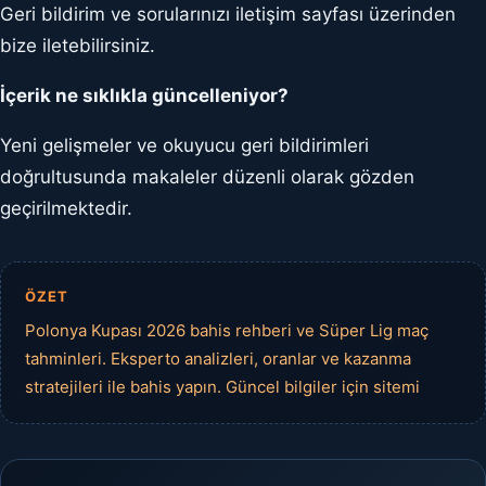
Geri bildirim ve sorularınızı iletişim sayfası üzerinden
bize iletebilirsiniz.
İçerik ne sıklıkla güncelleniyor?
Yeni gelişmeler ve okuyucu geri bildirimleri
doğrultusunda makaleler düzenli olarak gözden
geçirilmektedir.
ÖZET
Polonya Kupası 2026 bahis rehberi ve Süper Lig maç
tahminleri. Eksperto analizleri, oranlar ve kazanma
stratejileri ile bahis yapın. Güncel bilgiler için sitemi