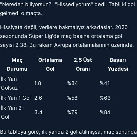
"Nereden biliyorsun?" "Hissediyorum" dedi. Tabii ki gol
gelmedi o maçta.
Hissiyata değil, verilere bakmalıyız arkadaşlar. 2026
sezonunda Süper Lig'de maç başına ortalama gol
sayısı 2.38. Bu rakam Avrupa ortalamalarının üzerinde.
Maç
Ortalama
2.5 Üst
Başarı
Durumu
Gol
Oranı
Yüzdesi
İlk Yarı
1.8
%34
%41
Golsüz
İlk Yarı 1 Gol
2.6
%58
%63
İlk Yarı 2+
3.4
%79
%84
Gol
Bu tabloya göre, ilk yarıda 2 gol atılmışsa, maç sonunda