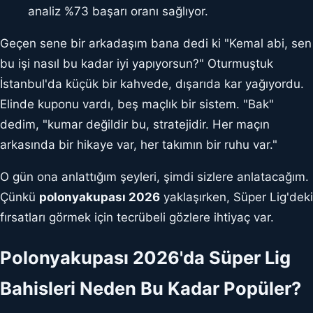
analiz %73 başarı oranı sağlıyor.
Geçen sene bir arkadaşım bana dedi ki "Kemal abi, sen
bu işi nasıl bu kadar iyi yapıyorsun?" Oturmuştuk
İstanbul'da küçük bir kahvede, dışarıda kar yağıyordu.
Elinde kuponu vardı, beş maçlık bir sistem. "Bak"
dedim, "kumar değildir bu, stratejidir. Her maçın
arkasında bir hikaye var, her takımın bir ruhu var."
O gün ona anlattığım şeyleri, şimdi sizlere anlatacağım.
Çünkü
polonyakupası 2026
yaklaşırken, Süper Lig'deki
fırsatları görmek için tecrübeli gözlere ihtiyaç var.
Polonyakupası 2026'da Süper Lig
Bahisleri Neden Bu Kadar Popüler?