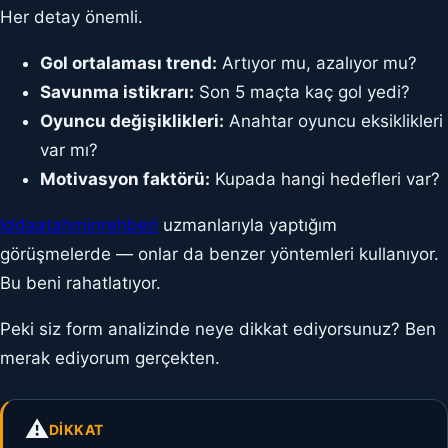
Her detay önemli.
Gol ortalaması trend:
Artıyor mu, azalıyor mu?
Savunma istikrarı:
Son 5 maçta kaç gol yedi?
Oyuncu değişiklikleri:
Anahtar oyuncu eksiklikleri
var mı?
Motivasyon faktörü:
Kupada hangi hedefleri var?
Iddaatahminrehberi
uzmanlarıyla yaptığım
görüşmelerde — onlar da benzer yöntemleri kullanıyor.
Bu beni rahatlatıyor.
Peki siz form analizinde neye dikkat ediyorsunuz? Ben
merak ediyorum gerçekten.
⚠️
DIKKAT