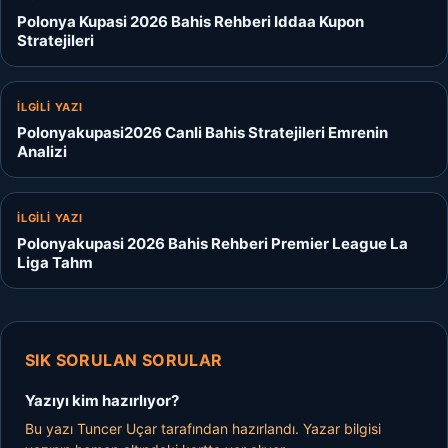
Polonya Kupasi 2026 Bahis Rehberi Iddaa Kupon
Stratejileri
İLGILI YAZI
Polonyakupasi2026 Canli Bahis Stratejileri Emrenin
Analizi
İLGILI YAZI
Polonyakupasi 2026 Bahis Rehberi Premier League La
Liga Tahm
SIK SORULAN SORULAR
Yazıyı kim hazırlıyor?
Bu yazı Tuncer Uçar tarafından hazırlandı. Yazar bilgisi