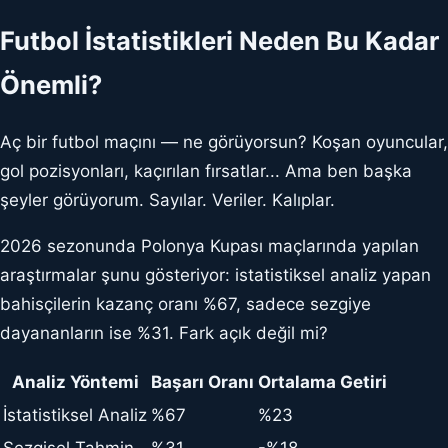
Futbol İstatistikleri Neden Bu Kadar
Önemli?
Aç bir futbol maçını — ne görüyorsun? Koşan oyuncular,
gol pozisyonları, kaçırılan fırsatlar... Ama ben başka
şeyler görüyorum. Sayılar. Veriler. Kalıplar.
2026 sezonunda Polonya Kupası maçlarında yapılan
araştırmalar şunu gösteriyor: istatistiksel analiz yapan
bahisçilerin kazanç oranı %67, sadece sezgiye
dayananların ise %31. Fark açık değil mi?
Analiz Yöntemi
Başarı Oranı
Ortalama Getiri
İstatistiksel Analiz
%67
%23
Sezgisel Tahmin
%31
-%18