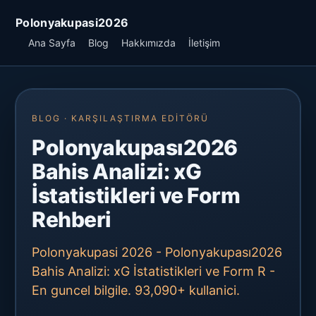
Polonyakupasi2026
Ana Sayfa
Blog
Hakkımızda
İletişim
BLOG · KARŞILAŞTIRMA EDITÖRÜ
Polonyakupası2026
Bahis Analizi: xG
İstatistikleri ve Form
Rehberi
Polonyakupasi 2026 - Polonyakupası2026
Bahis Analizi: xG İstatistikleri ve Form R -
En guncel bilgile. 93,090+ kullanici.