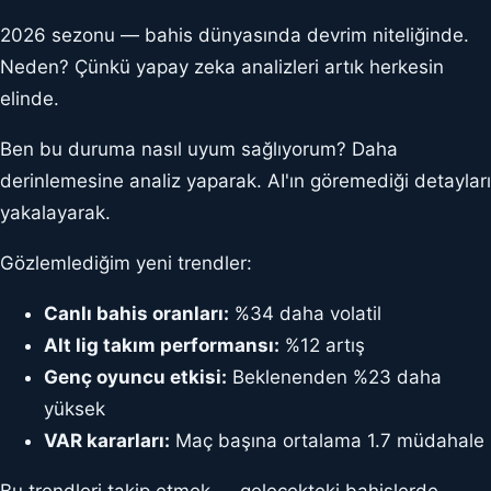
2026 sezonu — bahis dünyasında devrim niteliğinde.
Neden? Çünkü yapay zeka analizleri artık herkesin
elinde.
Ben bu duruma nasıl uyum sağlıyorum? Daha
derinlemesine analiz yaparak. AI'ın göremediği detayları
yakalayarak.
Gözlemlediğim yeni trendler:
Canlı bahis oranları:
%34 daha volatil
Alt lig takım performansı:
%12 artış
Genç oyuncu etkisi:
Beklenenden %23 daha
yüksek
VAR kararları:
Maç başına ortalama 1.7 müdahale
Bu trendleri takip etmek — gelecekteki bahislerde