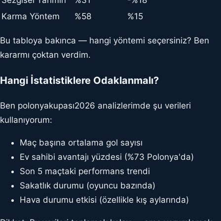
Karma Yöntem
%58
%15
Bu tabloya bakınca — hangi yöntemi seçersiniz? Ben
kararmı çoktan verdim.
Hangi İstatistiklere Odaklanmalı?
Ben polonyakupası2026 analizlerimde şu verileri
kullanıyorum:
Maç başına ortalama gol sayısı
Ev sahibi avantajı yüzdesi (%73 Polonya'da)
Son 5 maçtaki performans trendi
Sakatlık durumu (oyuncu bazında)
Hava durumu etkisi (özellikle kış aylarında)