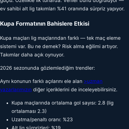
güçlü. Özellikle ilk turlarda. Veriler bunu doğruluyor —
ev sahibi alt lig takımları %41 oranında sürpriz yapıyor.
Kupa Formatının Bahislere Etkisi
Kupa maçları lig maçlarından farklı — tek maç eleme
sistemi var. Bu ne demek? Risk alma eğilimi artıyor.
Takımlar daha açık oynuyor.
2026 sezonunda gözlemlediğim trendler:
Aynı konunun farklı açılarını ele alan
>uzman
yazarlarımızın
diğer içeriklerini de inceleyebilirsiniz.
Kupa maçlarında ortalama gol sayısı: 2.8 (lig
ortalaması 2.3)
Uzatma/penaltı oranı: %23
Alt lig sürprizleri: %19