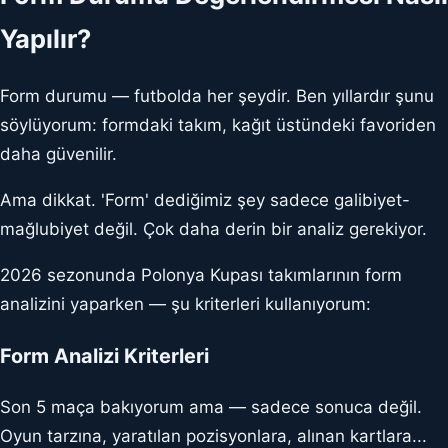
Yapılır?
Form durumu — futbolda her şeydir. Ben yıllardır şunu
söylüyorum: formdaki takım, kağıt üstündeki favoriden
daha güvenilir.
Ama dikkat. 'Form' dediğimiz şey sadece galibiyet-
mağlubiyet değil. Çok daha derin bir analiz gerekiyor.
2026 sezonunda Polonya Kupası takımlarının form
analizini yaparken — şu kriterleri kullanıyorum:
Form Analizi Kriterleri
Son 5 maça bakıyorum ama — sadece sonuca değil.
Oyun tarzına, yaratılan pozisyonlara, alınan kartlara...