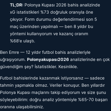
TL;DR:
Polonya Kupası 2026 bahis analizinde
xG istatistikleri %73 doğruluk oranıyla öne
çıkıyor. Form durumu değerlendirmesi son 5
maç üzerinden yapılmalı — ben 8 yıldır bu
yöntemi kullanıyorum ve kazanç oranım
%68'e ulaştı.
Ben Emre — 12 yıldır futbol bahis analizleriyle
uğraşıyorum.
Polonyakupası2026
analizlerinde en çok
güvendiğim şey? İstatistikler. Kesinlikle.
Futbol bahislerinde kazanmak istiyorsanız — sadece
tahmin yapmakla olmaz. Veriler konuşur. Ben yıllardır
Polonya Kupası maçlarını takip ediyorum ve size şunu
söyleyebilirim: doğru analiz yöntemiyle %65-70 başarı
oranına ulaşabilirsiniz.