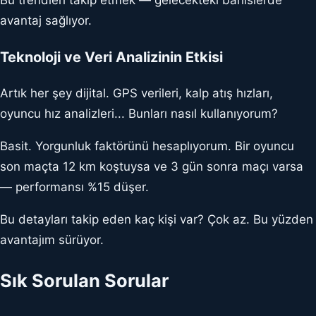
avantaj sağlıyor.
Teknoloji ve Veri Analizinin Etkisi
Artık her şey dijital. GPS verileri, kalp atış hızları,
oyuncu hız analizleri... Bunları nasıl kullanıyorum?
Basit. Yorgunluk faktörünü hesaplıyorum. Bir oyuncu
son maçta 12 km koştuysa ve 3 gün sonra maçı varsa
— performansı %15 düşer.
Bu detayları takip eden kaç kişi var? Çok az. Bu yüzden
avantajım sürüyor.
Sık Sorulan Sorular