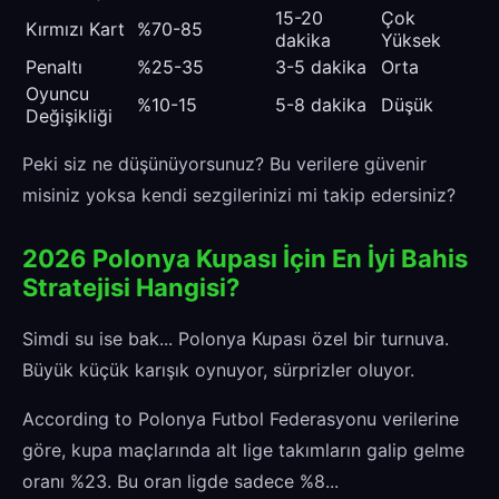
15-20
Çok
Kırmızı Kart
%70-85
dakika
Yüksek
Penaltı
%25-35
3-5 dakika
Orta
Oyuncu
%10-15
5-8 dakika
Düşük
Değişikliği
Peki siz ne düşünüyorsunuz? Bu verilere güvenir
misiniz yoksa kendi sezgilerinizi mi takip edersiniz?
2026 Polonya Kupası İçin En İyi Bahis
Stratejisi Hangisi?
Simdi su ise bak... Polonya Kupası özel bir turnuva.
Büyük küçük karışık oynuyor, sürprizler oluyor.
According to Polonya Futbol Federasyonu verilerine
göre, kupa maçlarında alt lige takımların galip gelme
oranı %23. Bu oran ligde sadece %8...