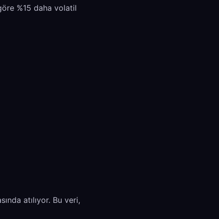
göre %15 daha volatil
ında atılıyor. Bu veri,