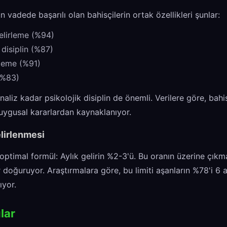
 vadede başarılı olan bahisçilerin ortak özellikleri şunlar:
belirleme (%94)
disiplin (%87)
meme (%91)
(%83)
naliz kadar psikolojik disiplin de önemli. Verilere göre, bah
uygusal kararlardan kaynaklanıyor.
elirlenmesi
n optimal formül: Aylık gelirin %2-3'ü. Bu oranın üzerine çık
 doğuruyor. Araştırmalara göre, bu limiti aşanların %78'i 6 
ıyor.
lar