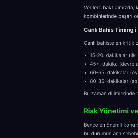
Verilere baktigimizda,
kombinlerinde başarı o
Canlı Bahis Timing'i
Canlı bahiste en kritik 
15-20. dakikalar (ilk 
45+. dakika (devre a
60-65. dakikalar (oy
80-85. dakikalar (so
Bu zaman dilimlerinde o
Risk Yönetimi ve
Bence en önemli konu b
bu durumun ana sebebi r