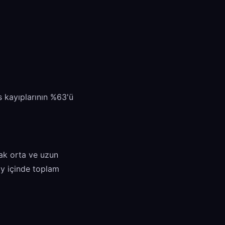
is kayıplarının %63'ü
mak orta ve uzun
ay içinde toplam