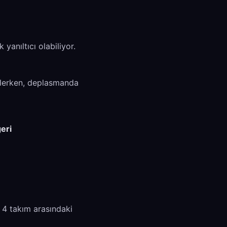
anıltıcı olabiliyor.
ilerken, deplasmanda
eri
k 4 takım arasındaki