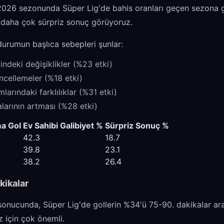
 2026 sezonunda Süper Lig'de bahis oranları geçen sezona 
ni daha çok sürpriz sonuç görüyoruz.
durumun başlıca sebepleri şunlar:
indeki değişiklikler (%23 etki)
ncellemeler (%18 etki)
larındaki farklılıklar (%31 etki)
larının artması (%28 etki)
a Gol
Ev Sahibi Galibiyet %
Sürpriz Sonuç %
42.3
18.7
39.8
23.1
38.2
26.4
kikalar
sonucunda, Süper Lig'de gollerin %34'ü 75-90. dakikalar aras
iz için çok önemli.