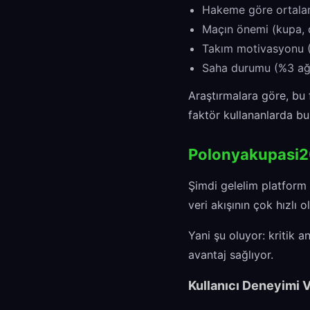
Hakeme göre ortalam
Maçın önemi (kupa, de
Takım motivasyonu (
Saha durumu (%3 ağı
Araştırmalara göre, bu 
faktör kullananlarda b
Polonyakupasi202
Şimdi gelelim platform 
veri akışının çok hızlı
Yani şu oluyor: kritik a
avantaj sağlıyor.
Kullanıcı Deneyimi V