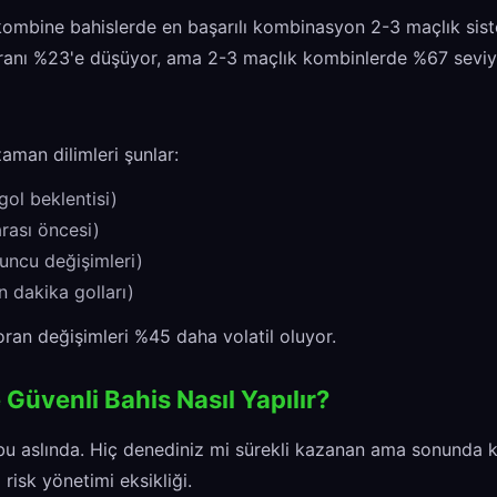
 kombine bahislerde en başarılı kombinasyon 2-3 maçlık sis
ranı %23'e düşüyor, ama 2-3 maçlık kombinlerde %67 seviye
zaman dilimleri şunlar:
gol beklentisi)
rası öncesi)
uncu değişimleri)
n dakika golları)
ran değişimleri %45 daha volatil oluyor.
 Güvenli Bahis Nasıl Yapılır?
u aslında. Hiç denediniz mi sürekli kazanan ama sonunda 
isk yönetimi eksikliği.