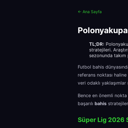
← Ana Sayfa
Polonyakupas
TL;DR:
Polonyakup
stratejileri. Araşt
sezonunda takım pe
Futbol bahis dünyasın
referans noktası haline
veri odaklı yaklaşımlar
Bence en önemli nokta 
başarılı
bahis
stratejile
Süper Lig 2026 S