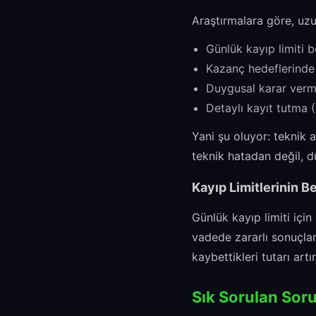
Araştırmalara göre, uzun
Günlük kayıp limiti 
Kazanç hedeflerinde 
Duygusal karar ver
Detaylı kayıt tutma 
Yani şu oluyor: teknik a
teknik hatadan değil, d
Kayıp Limitlerinin B
Günlük kayıp limiti içi
vadede zararlı sonuçlar
kaybettikleri tutarı artır
Sık Sorulan Soru