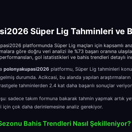
i2026 Süper Lig Tahminleri ve B
asi2026 platformunda Süper Lig maçları için kapsamlı ana
ırmalara göre doğru veri analizi ile %73 başarı oranına ulaşıla
rformansları, gol istatistikleri ve bahis trendleri detaylı i
da
polonyakupasi2026
platformu, Süper Lig tahminleri kon
 gelmiş durumda. Acikcasi, bu alanda yapılan araştırmaların 
 rastgele tahminlerden 2.4 kat daha başarılı sonuçlar veriyor
şu: sadece takım formuna bakarak tahmin yapmak artık yet
ri için çok daha derinlemesine analiz gerekiyor.
ezonu Bahis Trendleri Nasıl Şekilleniyor?