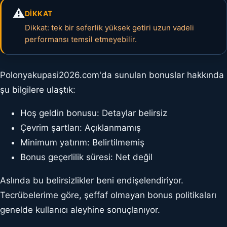
⚠️
DIKKAT
Dikkat: tek bir seferlik yüksek getiri uzun vadeli
performansı temsil etmeyebilir.
Polonyakupasi2026.com'da sunulan bonuslar hakkında
şu bilgilere ulaştık:
Hoş geldin bonusu: Detaylar belirsiz
Çevrim şartları: Açıklanmamış
Minimum yatırım: Belirtilmemiş
Bonus geçerlilik süresi: Net değil
Aslında bu belirsizlikler beni endişelendiriyor.
Tecrübelerime göre, şeffaf olmayan bonus politikaları
genelde kullanıcı aleyhine sonuçlanıyor.