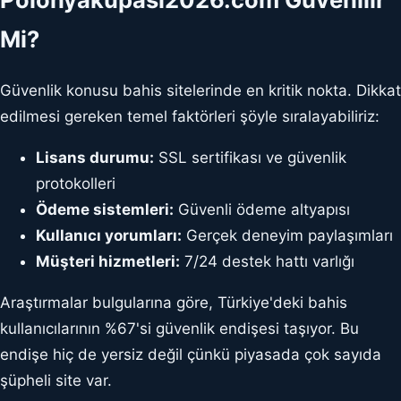
Mi?
Güvenlik konusu bahis sitelerinde en kritik nokta. Dikkat
edilmesi gereken temel faktörleri şöyle sıralayabiliriz:
Lisans durumu:
SSL sertifikası ve güvenlik
protokolleri
Ödeme sistemleri:
Güvenli ödeme altyapısı
Kullanıcı yorumları:
Gerçek deneyim paylaşımları
Müşteri hizmetleri:
7/24 destek hattı varlığı
Araştırmalar bulgularına göre, Türkiye'deki bahis
kullanıcılarının %67'si güvenlik endişesi taşıyor. Bu
endişe hiç de yersiz değil çünkü piyasada çok sayıda
şüpheli site var.