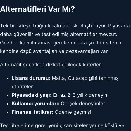
Alternatifleri Var Mı?
Tek bir siteye bağımlı kalmak risk oluşturuyor. Piyasada
daha güvenilir ve test edilmiş alternatifler mevcut.
Gözden kaçırılmaması gereken nokta şu: her sitenin
kendine özgü avantajları ve dezavantajları var.
Alternatif seçerken dikkat edilecek kriterler:
Lisans durumu:
Malta, Curacao gibi tanınmış
otoriteler
Piyasadaki yaşı:
En az 2-3 yıllık deneyim
Kullanıcı yorumları:
Gerçek deneyimler
Finansal istikrar:
Ödeme geçmişi
Tecrübelerime göre, yeni çıkan siteler yerine köklü ve