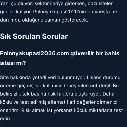
Yani şu oluyor: sektör ileriye giderken, bazı siteler
geride kalıyor. Polonyakupasi2026'nın bu yarışta ne
durumda olduğunu zaman gösterecek.
Sık Sorulan Sorular
Polonyakupasi2026.com güvenilir bir bahis
sitesi mi?
Site hakkında yeterli veri bulunmuyor. Lisans durumu,
ödeme geçmişi ve kullanıcı deneyimleri net değil. Bu
belirsizlik tek başına risk faktörü oluşturuyor. Daha
köklü ve test edilmiş alternatifleri değerlendirmenizi
öneririm. Risk almak istiyorsanız küçük miktarlarla test
edin.