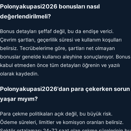
Polonyakupasi2026 bonusları nasıl
değerlendirilmeli?
Bonus detayları şeffaf değil, bu da endişe verici.
Çevrim şartları, geçerlilik süresi ve kullanım koşulları
belirsiz. Tecrübelerime göre, şartları net olmayan
bonuslar genelde kullanıcı aleyhine sonuçlanıyor. Bonus
kabul etmeden önce tüm detayları öğrenin ve yazılı
olarak kaydedin.
Polonyakupasi2026'dan para çekerken sorun
yaşar mıyım?
Para çekme politikaları açık değil, bu büyük risk.
Ödeme süreleri, limitler ve komisyon oranları belirsiz.
Sektör ortalaması 24-72 saat olan çekme sürelerinin bu