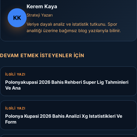
Kerem Kaya
Strateji Yazarı
KK
Veriye dayalı analiz ve istatistik tutkunu. Spor
analitiği üzerine bağımsız blog yazılarıyla bilinir.
DEVAM ETMEK ISTEYENLER IÇIN
İLGILI YAZI
Polonyakupasi 2026 Bahis Rehberi Super Lig Tahminleri
Ve Ana
İLGILI YAZI
Polonya Kupasi 2026 Bahis Analizi Xg Istatistikleri Ve
Form