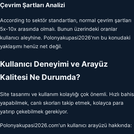
Çevrim Şartları Analizi
According to sektör standartları, normal çevrim şartları
5x-10x arasında olmalı. Bunun üzerindeki oranlar
kullanıcı aleyhine. Polonyakupasi2026'nın bu konudaki
yaklaşımı henüz net değil.
Kullanıcı Deneyimi ve Arayüz
Kalitesi Ne Durumda?
Site tasarımı ve kullanım kolaylığı çok önemli. Hızlı bahis
yapabilmek, canlı skorları takip etmek, kolayca para
yatırıp çekebilmek gerekiyor.
Polonyakupasi2026.com'un kullanıcı arayüzü hakkında: