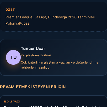
ÖZET
Premier League, La Liga, Bundesliga 2026 Tahminleri -
PolonyaKupası
Tuncer Uçar
Karşılaştırma Editörü
TU
Çok kriterli karşılaştırma yazıları ve değerlendirme
rehberleri hazırlıyor.
DEVAM ETMEK ISTEYENLER IÇIN
İLGILI YAZI