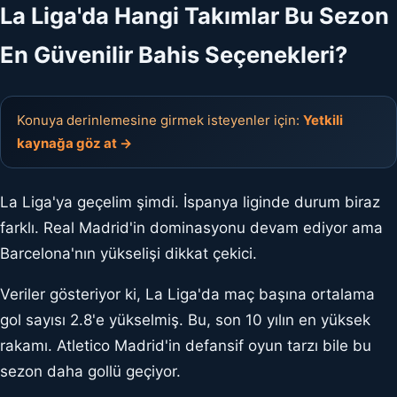
La Liga'da Hangi Takımlar Bu Sezon
En Güvenilir Bahis Seçenekleri?
Konuya derinlemesine girmek isteyenler için:
Yetkili
kaynağa göz at →
La Liga'ya geçelim şimdi. İspanya liginde durum biraz
farklı. Real Madrid'in dominasyonu devam ediyor ama
Barcelona'nın yükselişi dikkat çekici.
Veriler gösteriyor ki, La Liga'da maç başına ortalama
gol sayısı 2.8'e yükselmiş. Bu, son 10 yılın en yüksek
rakamı. Atletico Madrid'in defansif oyun tarzı bile bu
sezon daha gollü geçiyor.