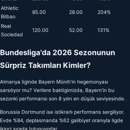
Athletic
85.00
28.00
204%
Bilbao
Real
120.00
52.00
131%
Sociedad
Bundesliga'da 2026 Sezonunun
Sürpriz Takımları Kimler?
Almanya liginde Bayern Münih'in hegemonyası
sarsılıyor mu? Verilere baktigimizda, Bayern'in bu
sezonki performansı son 8 yılın en düşük seviyesinde.
Borussia Dortmund ise istikrarlı performans sergiliyor.
Evde %84, deplasmanda %62 galibiyet oranıyla ligde
ikinci sırada tutunuyorlar.