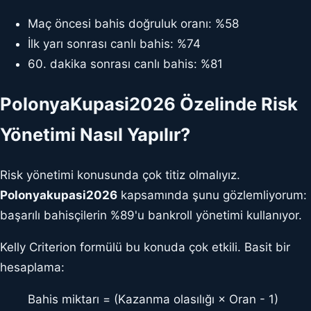
Maç öncesi bahis doğruluk oranı: %58
İlk yarı sonrası canlı bahis: %74
60. dakika sonrası canlı bahis: %81
PolonyaKupasi2026 Özelinde Risk
Yönetimi Nasıl Yapılır?
Risk yönetimi konusunda çok titiz olmalıyız.
Polonyakupasi2026
kapsamında şunu gözlemliyorum:
başarılı bahisçilerin %89'u bankroll yönetimi kullanıyor.
Kelly Criterion formülü bu konuda çok etkili. Basit bir
hesaplama:
Bahis miktarı = (Kazanma olasılığı × Oran - 1)