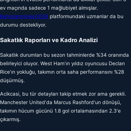
ev maçında sadece 1 mağlubiyet almışlar.
Bahistahminleri2026
platformundaki uzmanlar da bu
durumu destekliyor.
Sakatlık Raporları ve Kadro Analizi
Sakatlık durumları bu sezon tahminlerde %34 oranında
belirleyici oluyor. West Ham'ın yıldız oyuncusu Declan
Rice'ın yokluğu, takımın orta saha performansını %28
düşürmüş.
Acikcasi, bu tür detayları takip etmek zor ama gerekli.
Manchester United'da Marcus Rashford'un dönüşü,
takımın hücum gücünü 1.8 gol ortalamasından 2.3'e
çıkarmış.