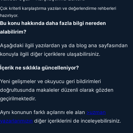
Çok kriterli karşılaştırma yazıları ve değerlendirme rehberleri
hazırlıyor.
Bu konu hakkında daha fazla bilgi nereden
alabilirim?
Aşağıdaki ilgili yazılardan ya da blog ana sayfasından
konuyla ilgili diğer içeriklere ulaşabilirsiniz.
İçerik ne sıklıkla güncelleniyor?
Yeni gelişmeler ve okuyucu geri bildirimleri
doğrultusunda makaleler düzenli olarak gözden
geçirilmektedir.
Aynı konunun farklı açılarını ele alan
>uzman
yazarlarımızın
diğer içeriklerini de inceleyebilirsiniz.