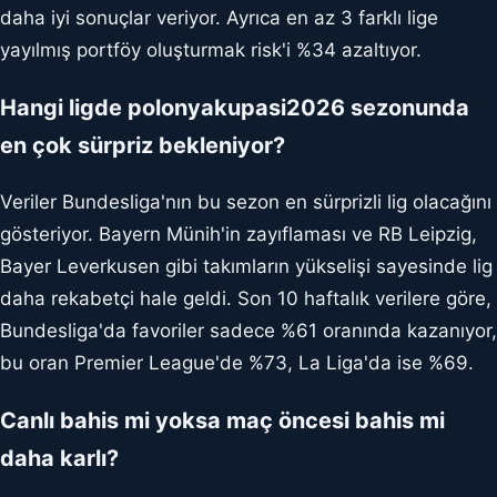
daha iyi sonuçlar veriyor. Ayrıca en az 3 farklı lige
yayılmış portföy oluşturmak risk'i %34 azaltıyor.
Hangi ligde polonyakupasi2026 sezonunda
en çok sürpriz bekleniyor?
Veriler Bundesliga'nın bu sezon en sürprizli lig olacağını
gösteriyor. Bayern Münih'in zayıflaması ve RB Leipzig,
Bayer Leverkusen gibi takımların yükselişi sayesinde lig
daha rekabetçi hale geldi. Son 10 haftalık verilere göre,
Bundesliga'da favoriler sadece %61 oranında kazanıyor,
bu oran Premier League'de %73, La Liga'da ise %69.
Canlı bahis mi yoksa maç öncesi bahis mi
daha karlı?