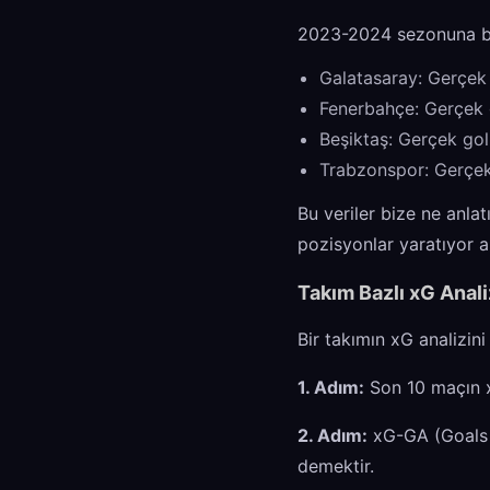
2023-2024 sezonuna b
Galatasaray: Gerçek 
Fenerbahçe: Gerçek 
Beşiktaş: Gerçek gol 
Trabzonspor: Gerçek 
Bu veriler bize ne anla
pozisyonlar yaratıyor a
Takım Bazlı xG Anal
Bir takımın xG analizin
1. Adım:
Son 10 maçın x
2. Adım:
xG-GA (Goals A
demektir.