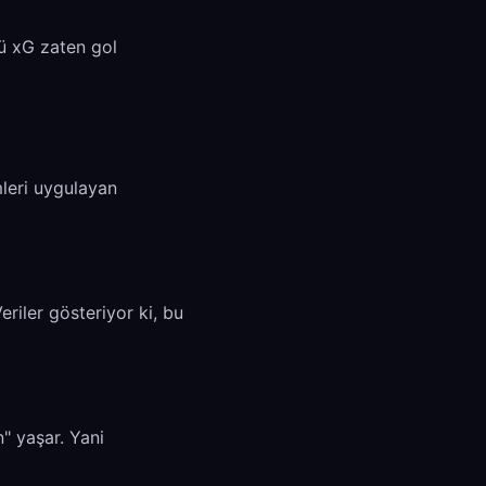
kü xG zaten gol
emleri uygulayan
riler gösteriyor ki, bu
" yaşar. Yani