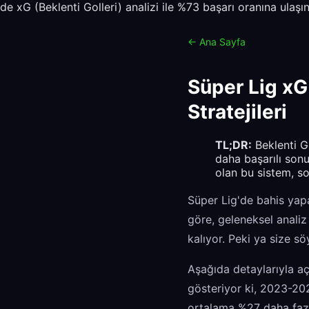
de xG (Beklenti Golleri) analizi ile %73 başarı oranına ulaşın
← Ana Sayfa
Süper Lig xG 
Stratejileri
TL;DR:
Beklenti G
daha başarılı sonu
olan bu sistem, s
Süper Lig'de bahis yap
göre, geleneksel analiz
kalıyor. Peki ya size sö
Aşağıda detaylarıyla aç
gösteriyor ki, 2023-202
ortalama %27 daha fazla