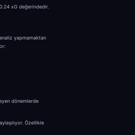
+0.24 xG değerindedir.
iç analiz yapmamaktan
or:
erleyen dönemlerde
ylaşılıyor. Özellikle