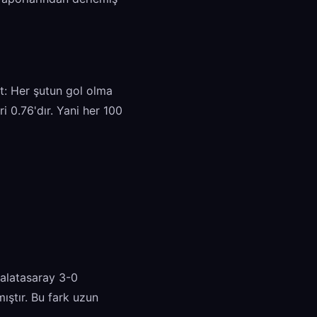
it: Her şutun gol olma
ri 0.76'dır. Yani her 100
Galatasaray 3-0
mıştır. Bu fark uzun