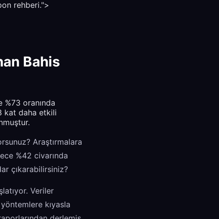
upon rehberi.">
anan Bahis
de %73 oranında
 kat daha etkili
nmuştur.
rsunuz? Araştırmalara
adece %42 civarında
ar çıkarabilirsiniz?
atıyor. Veriler
 yöntemlere kıyasla
 raporlarından derlemiş