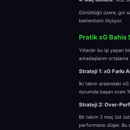
Görüldüğü üzere, gol sa
beklentisini ölçüyor.
Pratik xG Bahis S
Yıllardır bu işi yapan b
arkadaşlarım ortalama 
Strateji 1: xG Farkı A
İki takım arasındaki xG
durumda başarı oranı %
Strateji 2: Over-Pe
Bir takım 3 maç üst üst
performansı düşer. Bu st