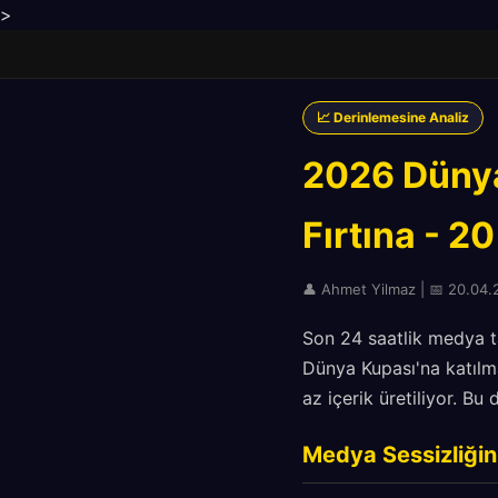
>
📈 Derinlemesine Analiz
2026 Dünya
Fırtına - 2
👤 Ahmet Yilmaz | 📅 20.04.2
Son 24 saatlik medya t
Dünya Kupası'na katılma
az içerik üretiliyor. B
Medya Sessizliğin