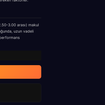
reken faktörler.
2.50-3.00 arası) makul
uğunda, uzun vadeli
l performans