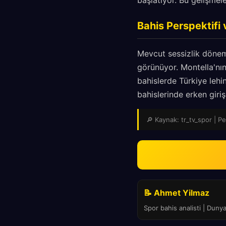
başlatıyor. Bu gelişmel
Bahis Perspektifi 
Mevcut sessizlik dönem
görünüyor. Montella'nı
bahislerde Türkiye lehi
bahislerinde erken girişl
🔎 Kaynak: tr_tv_spor | Pe
📝 Ahmet Yilmaz
Spor bahis analisti | Duny