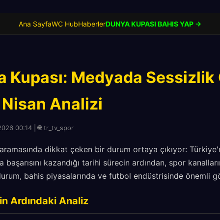
Ana Sayfa
WC Hub
Haberler
DUNYA KUPASI BAHIS YAP →
 Kupası: Medyada Sessizlik
0 Nisan Analizi
026 00:14 | 🌐 tr_tv_spor
aramasında dikkat çeken bir durum ortaya çıkıyor: Türkiye'
 başarısını kazandığı tarihi sürecin ardından, spor kanall
u durum, bahis piyasalarında ve futbol endüstrisinde önemli g
in Ardındaki Analiz