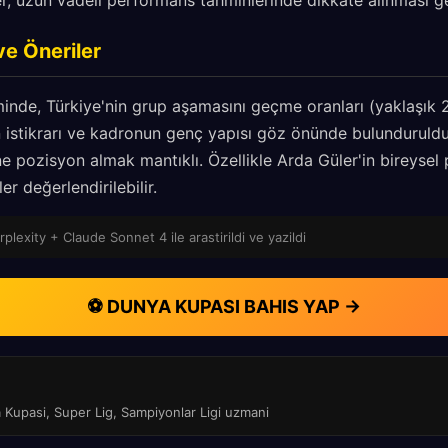
er, uzun vadeli performans tahminlerinde dikkate alınması ge
ve Öneriler
inde, Türkiye'nin grup aşamasını geçme oranları (yaklaşık 
n istikrarı ve kadronun genç yapısı göz önünde bulunduruld
ne pozisyon almak mantıklı. Özellikle Arda Güler'in bireyse
er değerlendirilebilir.
rplexity + Claude Sonnet 4 ile arastirildi ve yazildi
⚽ DUNYA KUPASI BAHIS YAP →
a Kupasi, Super Lig, Sampiyonlar Ligi uzmani