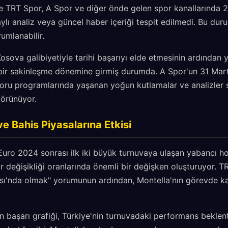
le TRT Spor, A Spor ve diğer önde gelen spor kanallarında
ylı analiz veya güncel haber içeriği tespit edilmedi. Bu duru
rumlanabilir.
 Kosova galibiyetiyle tarihi başarıyı elde etmesinin ardında
bir sakinleşme dönemine girmiş durumda. A Spor'un 31 Mart
poru programlarında yaşanan yoğun kutlamalar ve analizler s
örünüyor.
e Bahis Piyasalarına Etkisi
Euro 2024 sonrası ilk iki büyük turnuvaya ulaşan yabancı ho
r değişikliği oranlarında önemli bir değişken oluşturuyor. T
ı'nda olmak" yorumunun ardından, Montella'nın görevde ka
ün başarı grafiği, Türkiye'nin turnuvadaki performans beklen