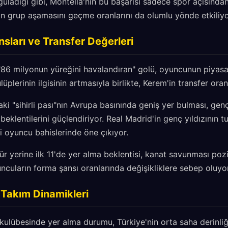
guladığı gibi, Montella'nın bu başarısı sadece spor açısından
in grup aşamasını geçme oranlarını da olumlu yönde etkiliyo
ları ve Transfer Değerleri
86 milyonun yüreğini havalandıran" golü, oyuncunun piyasa
lüplerinin ilgisinin artmasıyla birlikte, Kerem'in transfer oran
aki "sihirli pası"nın Avrupa basınında geniş yer bulması, g
beklentilerini güçlendiriyor. Real Madrid'in genç yıldızının t
li oyuncu bahislerinde öne çıkıyor.
ür yerine ilk 11'de yer alma beklentisi, kanat savunması po
uncuların forma şansı oranlarında değişikliklere sebep oluyor
 Takım Dinamikleri
 kulübesinde yer alma durumu, Türkiye'nin orta saha derinliği