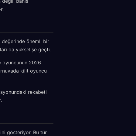
 değil, bahis
r.
 değerinde önemli bir
ları da yükselişe geçti.
enç oyuncunun 2026
urnuvada kilit oyuncu
zisyonundaki rekabeti
.
ni gösteriyor. Bu tür