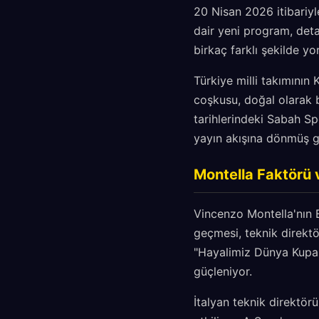
20 Nisan 2026 itibariy
dair yeni program, deta
birkaç farklı şekilde yo
Türkiye milli takımının
coşkusu, doğal olarak 
tarihlerindeki Sabah S
yayın akışına dönmüş g
Montella Faktörü v
Vincenzo Montella'nın 
geçmesi, teknik direktö
"Hayalimiz Dünya Kupas
güçleniyor.
İtalyan teknik direktör