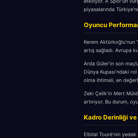
etkiliyor. A Spor'un vur
piyasalarında Türkiye'n
Oyuncu Performans
Kerem Aktürkoğlu'nun "
artış sağladı. Avrupa ku
Arda Güler'in son maçt
Dünya Kupası'ndaki rol 
olma ihtimali, en değer
Zeki Çelik'in Mert Müld
artırıyor. Bu durum, oy
Kadro Derinliği ve
Elbilal Touré'nin yedek