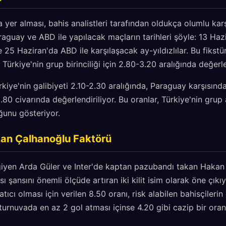
 yer alması, bahis analistleri tarafından oldukça olumlu kar
araguay ve ABD ile yapılacak maçların tarihleri şöyle: 13 Haz
25 Haziran'da ABD ile karşılaşacak ay-yıldızlılar. Bu fiks
 Türkiye'nin grup birinciliği için 2.80-3.20 aralığında değerle
rkiye'nin galibiyeti 2.10-2.30 aralığında, Paraguay karşısınd
80 civarında değerlendiriliyor. Bu oranlar, Türkiye'nin gru
ğunu gösteriyor.
kan Çalhanoğlu Faktörü
iyen Arda Güler ve Inter'de kaptan pazubandı takan Hakan
 şansını önemli ölçüde artıran iki kilit isim olarak öne çıkıy
ıcı olması için verilen 8.50 oranı, risk alabilen bahisçilerin 
urnuvada en az 2 gol atması içinse 4.20 gibi cazip bir oran