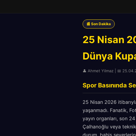
📰 Son Dakika
25 Nisan 20
Dünya Kupa
👤 Ahmet Yilmaz | 📅 25.04.2
Spor Basınında Se
25 Nisan 2026 itibarıy
yaşanmadı. Fanatik, Fo
yayın organları, son 24
Çalhanoğlu veya teknik 
durum, bahis severlerin 