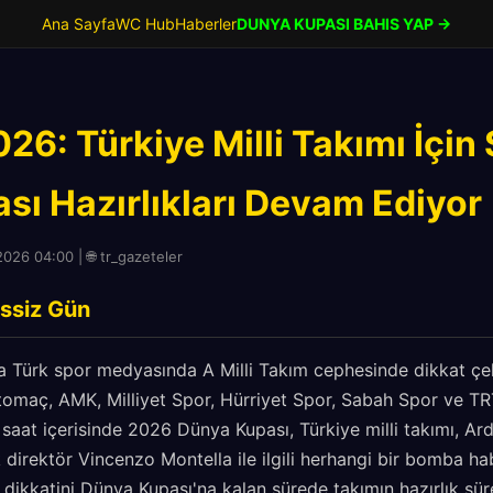
Ana Sayfa
WC Hub
Haberler
DUNYA KUPASI BAHIS YAP →
26: Türkiye Milli Takımı İçin
sı Hazırlıkları Devam Ediyor
026 04:00 | 🌐 tr_gazeteler
ssiz Gün
la Türk spor medyasında A Milli Takım cephesinde dikkat çe
tomaç, AMK, Milliyet Spor, Hürriyet Spor, Sabah Spor ve TR
 saat içerisinde 2026 Dünya Kupası, Türkiye milli takımı, Ar
direktör Vincenzo Montella ile ilgili herhangi bir bomba ha
dikkatini Dünya Kupası'na kalan sürede takımın hazırlık sürec