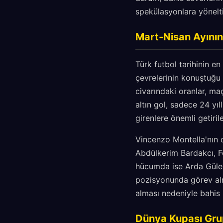
spekülasyonlara yönelti
Mart-Nisan Ayının 
Türk futbol tarihinin e
çevrelerinin konuştuğu 
civarındaki oranlar, ma
altın gol, sadece 24 yı
girenlere önemli getiril
Vincenzo Montella'nın 
Abdülkerim Bardakcı, F
hücumda ise Arda Güler
pozisyonunda görev almı
alması nedeniyle bahis 
Dünya Kupası Grup