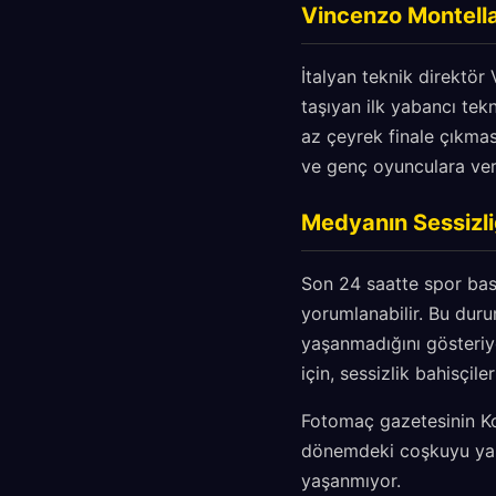
Vincenzo Montella'
İtalyan teknik direktö
taşıyan ilk yabancı tek
az çeyrek finale çıkması
ve genç oyunculara verd
Medyanın Sessizli
Son 24 saatte spor bası
yorumlanabilir. Bu duru
yaşanmadığını gösteriyor
için, sessizlik bahisçile
Fotomaç gazetesinin Ko
dönemdeki coşkuyu yans
yaşanmıyor.