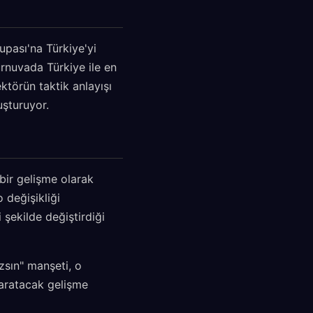
pası'na Türkiye'yi
urnuvada Türkiye ile en
ektörün taktik anlayışı
uşturuyor.
bir gelişme olarak
 değişikliği
 şekilde değiştirdiği
sın" manşeti, o
aratacak gelişme