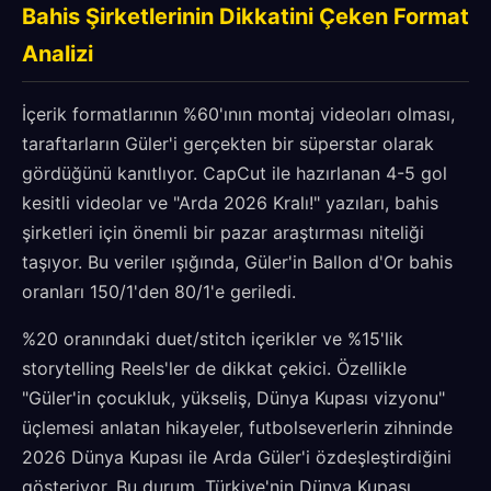
Bahis Şirketlerinin Dikkatini Çeken Format
Analizi
İçerik formatlarının %60'ının montaj videoları olması,
taraftarların Güler'i gerçekten bir süperstar olarak
gördüğünü kanıtlıyor. CapCut ile hazırlanan 4-5 gol
kesitli videolar ve "Arda 2026 Kralı!" yazıları, bahis
şirketleri için önemli bir pazar araştırması niteliği
taşıyor. Bu veriler ışığında, Güler'in Ballon d'Or bahis
oranları 150/1'den 80/1'e geriledi.
%20 oranındaki duet/stitch içerikler ve %15'lik
storytelling Reels'ler de dikkat çekici. Özellikle
"Güler'in çocukluk, yükseliş, Dünya Kupası vizyonu"
üçlemesi anlatan hikayeler, futbolseverlerin zihninde
2026 Dünya Kupası ile Arda Güler'i özdeşleştirdiğini
gösteriyor. Bu durum, Türkiye'nin Dünya Kupası