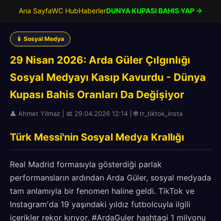
Ana Sayfa
WC Hub
Haberler
DUNYA KUPASI BAHIS YAP →
📱 Sosyal Medya
29 Nisan 2026: Arda Güler Çılgınlığı
Sosyal Medyayı Kasıp Kavurdu - Dünya
Kupası Bahis Oranları Da Değişiyor
👤 Ahmet Yilmaz | 📅 29.04.2026 12:14 | 🌐 tr_tiktok_insta
Türk Messi'nin Sosyal Medya Krallığı
Real Madrid formasıyla gösterdiği parlak
performansların ardından Arda Güler, sosyal medyada
tam anlamıyla bir fenomen haline geldi. TikTok ve
Instagram'da 19 yaşındaki yıldız futbolcuyla ilgili
içerikler rekor kırıyor. #ArdaGuler hashtagi 1 milyonu