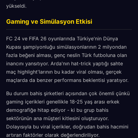
yükseldi.
Gaming ve Simülasyon Etkisi
FC 24 ve FIFA 26 oyunlarında Türkiye'nin Dünya
Kupası şampiyonluğu simülasyonlarının 2 milyondan
fazla beğeni alması, genç neslin Türk futboluna olan
inancını yansıtıyor. Arda'nın hat-trick yaptığı sahte
maç highlight'larının bu kadar viral olması, gerçek
maçlarda da benzer performans beklentisi yaratıyor.
Bu durum bahis şirketleri açısından çok önemli çünkü
gaming içerikleri genellikle 18-25 yaş arası erkek
demografiğe hitap ediyor - ki bu grup bahis
sektörünün ana müşteri kitlesini oluşturuyor.
Dolayısıyla bu viral içerikler, doğrudan bahis hacmini
artıran faktörler olarak değerlendiriliyor.