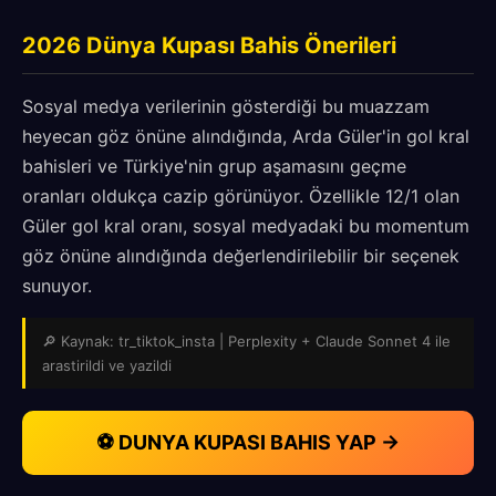
2026 Dünya Kupası Bahis Önerileri
Sosyal medya verilerinin gösterdiği bu muazzam
heyecan göz önüne alındığında, Arda Güler'in gol kral
bahisleri ve Türkiye'nin grup aşamasını geçme
oranları oldukça cazip görünüyor. Özellikle 12/1 olan
Güler gol kral oranı, sosyal medyadaki bu momentum
göz önüne alındığında değerlendirilebilir bir seçenek
sunuyor.
🔎 Kaynak: tr_tiktok_insta | Perplexity + Claude Sonnet 4 ile
arastirildi ve yazildi
⚽ DUNYA KUPASI BAHIS YAP →